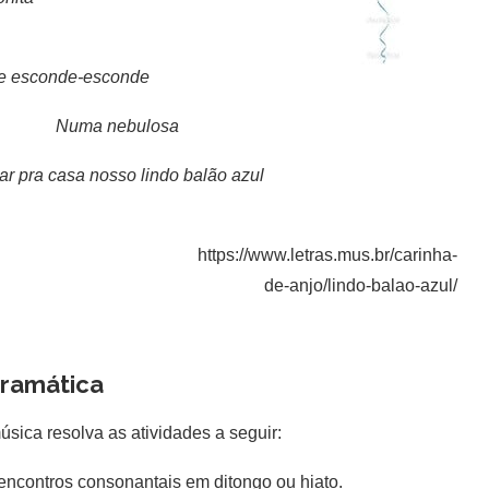
e esconde-esconde
Numa nebulosa
r pra casa nosso lindo balão azul
https://www.letras.mus.br/carinha-
de-anjo/lindo-balao-azul/
amática
úsica resolva as atividades a seguir:
 encontros consonantais em ditongo ou hiato.