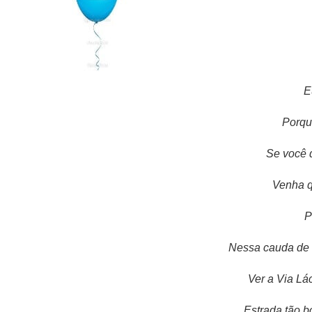
D
Eu 
Porque 
Se você qu
Venha qu
Pe
Nessa cauda de 
Ver a Via Lá
Estrada tão bo