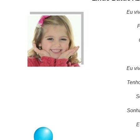
Eu viv
Por
O 
Eu viv
Tenho 
So
Sonhad
Eu 