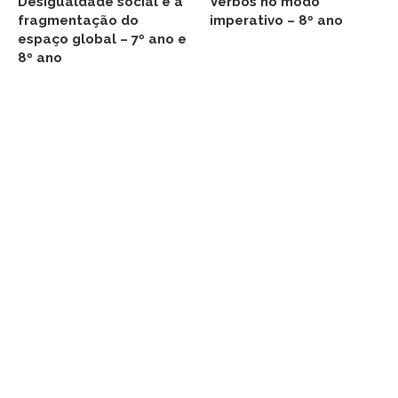
Desigualdade social e a
Verbos no modo
fragmentação do
imperativo – 8º ano
espaço global – 7º ano e
8º ano