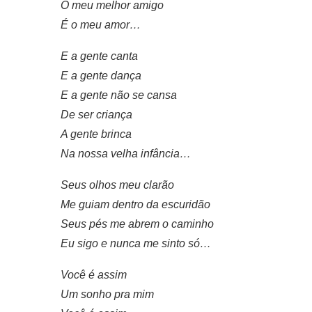
O meu melhor amigo
É o meu amor…
E a gente canta
E a gente dança
E a gente não se cansa
De ser criança
A gente brinca
Na nossa velha infância…
Seus olhos meu clarão
Me guiam dentro da escuridão
Seus pés me abrem o caminho
Eu sigo e nunca me sinto só…
Você é assim
Um sonho pra mim