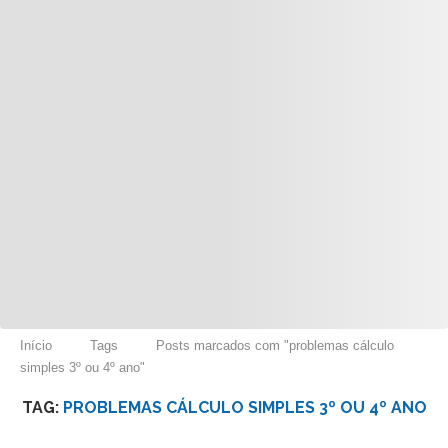
Início
Tags
Posts marcados com "problemas cálculo
simples 3º ou 4º ano"
TAG:
PROBLEMAS CÁLCULO SIMPLES 3º OU 4º ANO