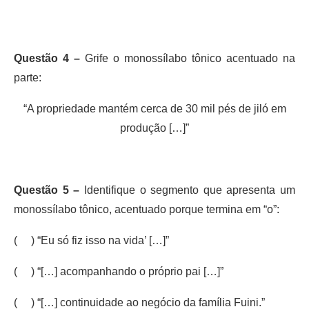
Questão 4 –
Grife o monossílabo tônico acentuado na
parte:
“A propriedade mantém cerca de 30 mil pés de jiló em
produção […]”
Questão 5 –
Identifique o segmento que apresenta um
monossílabo tônico, acentuado porque termina em “o”:
( ) “Eu só fiz isso na vida’ […]”
( ) “[…] acompanhando o próprio pai […]”
( ) “[…] continuidade ao negócio da família Fuini.”