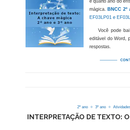
e quarto ano do en
mágica.
BNCC 2º 
EF03LP01 e EF03L
Você pode baixar
editável do Word,
respostas.
CONT
2º ano
3º ano
Atividade
INTERPRETAÇÃO DE TEXTO: O 