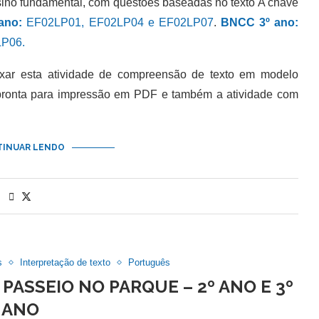
sino fundamental, com questões baseadas no texto A chave
ano:
EF02LP01, EF02LP04 e EF02LP07
.
BNCC 3º ano:
P06.
 esta atividade de compreensão de texto em modelo
 pronta para impressão em PDF e também a atividade com
INUAR LENDO
s
Interpretação de texto
Português
PASSEIO NO PARQUE – 2º ANO E 3º
ANO