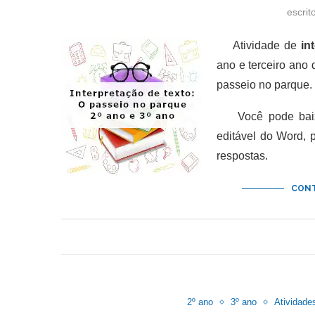
escrit
Atividade de
in
ano e terceiro ano
passeio no parque.
Você pode baixar
editável do Word,
respostas.
CONT
2º ano
3º ano
Atividade