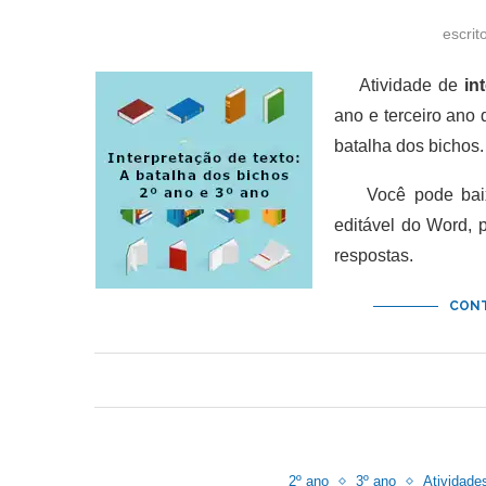
escrit
Atividade de
in
ano e terceiro ano
batalha dos bichos.
Você pode baixar
editável do Word,
respostas.
CONT
2º ano
3º ano
Atividade