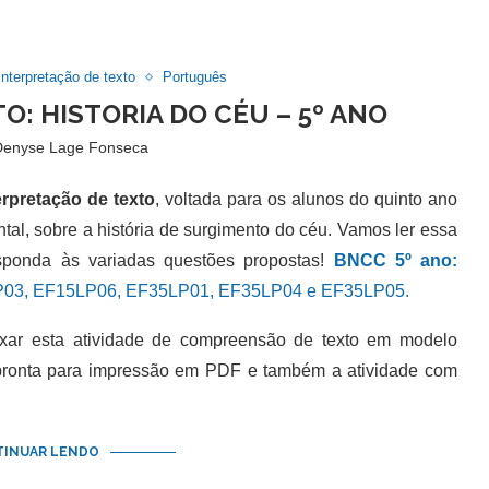
Interpretação de texto
Português
O: HISTORIA DO CÉU – 5º ANO
Denyse Lage Fonseca
erpretação de texto
, voltada para os alunos do quinto ano
al, sobre a história de surgimento do céu. Vamos ler essa
sponda às variadas questões propostas!
BNCC 5º ano:
03, EF15LP06, EF35LP01, EF35LP04 e EF35LP05.
 esta atividade de compreensão de texto em modelo
 pronta para impressão em PDF e também a atividade com
INUAR LENDO