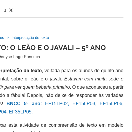
des
Interpretação de texto
: O LEÃO E O JAVALI – 5º ANO
Denyse Lage Fonseca
erpretação de texto
, voltada para os alunos do quinto ano
tal, sobre o leão e o javali.
Estavam com muita sede e
ir para ver quem beberia primeiro
. O que aconteceu a partir
do a fábula! Depois, não deixe de responder às variadas
as!
BNCC 5º ano:
EF15LP02, EF15LP03, EF15LP06,
04, EF35LP05.
 esta atividade de compreensão de texto em modelo