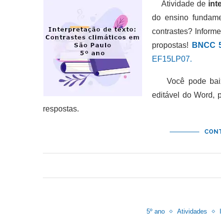
Atividade de
int
do ensino fundame
contrastes? Informe
propostas!
BNCC 5
EF15LP07.
Você pode baixar
editável do Word,
respostas.
CONT
5º ano
Atividades