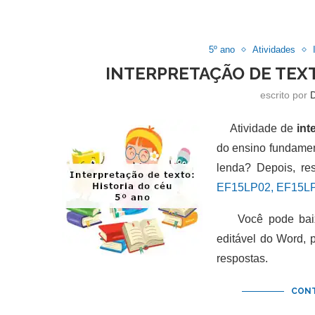
5º ano
Atividades
INTERPRETAÇÃO DE TEXT
escrito por
Atividade de
int
do ensino fundament
lenda? Depois, re
EF15LP02, EF15LP
Você pode baixar
editável do Word,
respostas.
CONT