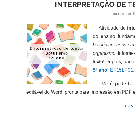
INTERPRETAÇÃO DE T
escrito por
Atividade de
int
do ensino fundame
botulínica, conside
organismo
. Inform
texto! Depois, não
5º ano:
EF15LP01, 
Você pode baixar
editável do Word, pronta para impressão em PDF 
CONT