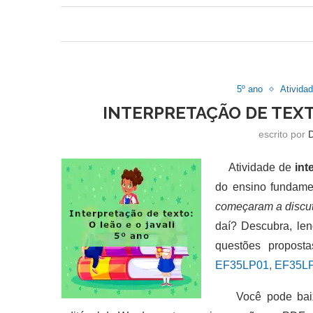
5º ano
Ativida
INTERPRETAÇÃO DE TEXTO
escrito por
Atividade de
int
do ensino fundamen
começaram a discut
daí? Descubra, len
questões propost
EF35LP01, EF35LP
Você pode baixar