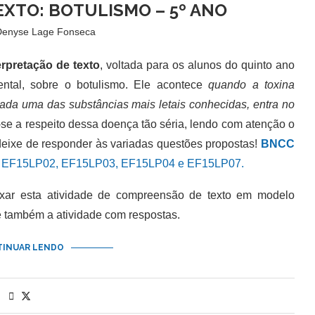
EXTO: BOTULISMO – 5º ANO
Denyse Lage Fonseca
erpretação de texto
, voltada para os alunos do quinto ano
ntal, sobre o botulismo. Ele acontece
quando a toxina
rada uma das substâncias mais letais conhecidas, entra no
e-se a respeito dessa doença tão séria, lendo com atenção o
 deixe de responder às variadas questões propostas!
BNCC
EF15LP02, EF15LP03, EF15LP04 e EF15LP07.
 esta atividade de compreensão de texto em modelo
e também a atividade com respostas.
INUAR LENDO