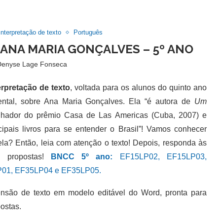
Interpretação de texto
Português
 ANA MARIA GONÇALVES – 5º ANO
Denyse Lage Fonseca
erpretação de texto
, voltada para os alunos do quinto ano
ntal, sobre Ana Maria Gonçalves. Ela “é autora de
Um
nhador do prêmio Casa de Las Americas (Cuba, 2007) e
cipais livros para se entender o Brasil”! Vamos conhecer
ela? Então, leia com atenção o texto! Depois, responda às
s propostas!
BNCC 5º ano:
EF15LP02, EF15LP03,
01, EF35LP04 e EF35LP05.
são de texto em modelo editável do Word, pronta para
ostas.