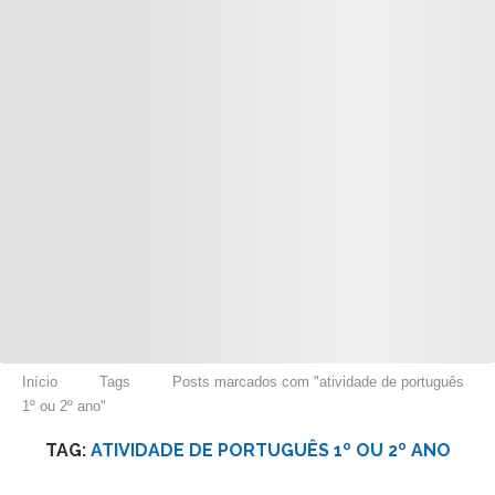
Início
Tags
Posts marcados com "atividade de português
1º ou 2º ano"
TAG:
ATIVIDADE DE PORTUGUÊS 1º OU 2º ANO