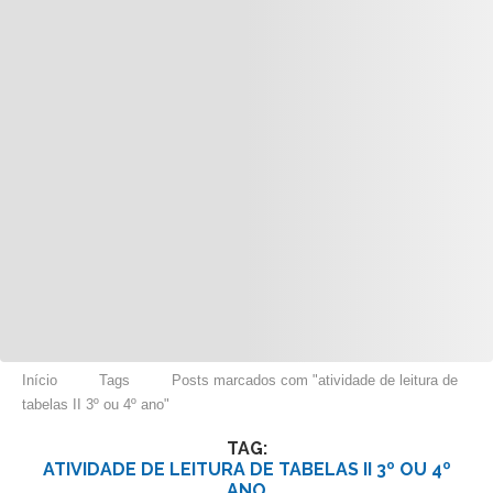
Início
Tags
Posts marcados com "atividade de leitura de
tabelas II 3º ou 4º ano"
TAG:
ATIVIDADE DE LEITURA DE TABELAS II 3º OU 4º
ANO