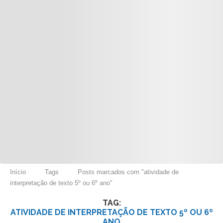
Início
Tags
Posts marcados com "atividade de
interpretação de texto 5º ou 6º ano"
TAG:
ATIVIDADE DE INTERPRETAÇÃO DE TEXTO 5º OU 6º
ANO