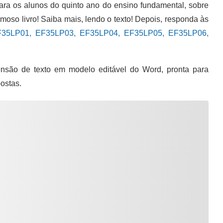
para os alunos do quinto ano do ensino fundamental, sobre
oso livro! Saiba mais, lendo o texto! Depois, responda às
F35LP01, EF35LP03, EF35LP04, EF35LP05, EF35LP06,
são de texto em modelo editável do Word, pronta para
ostas.