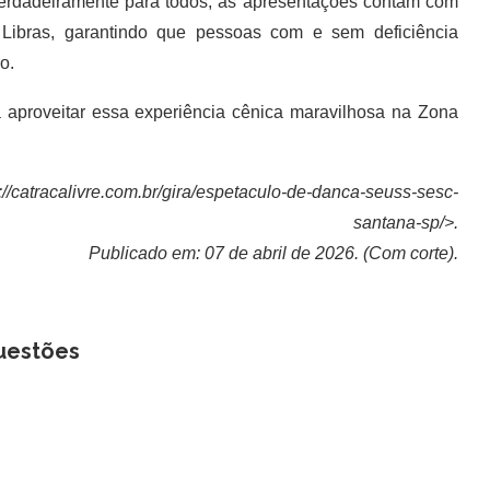
verdadeiramente para todos, as apresentações contam com
 Libras, garantindo que pessoas com e sem deficiência
o.
proveitar essa experiência cênica maravilhosa na Zona
://catracalivre.com.br/gira/espetaculo-de-danca-seuss-sesc-
santana-sp/>.
Publicado em: 07 de abril de 2026. (Com corte).
uestões