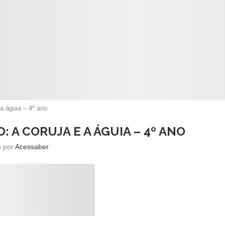
 a águia – 4º ano
 A CORUJA E A ÁGUIA – 4º ANO
o por
Acessaber