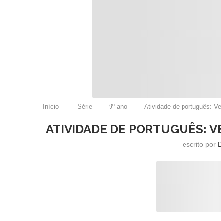
Início
Série
9º ano
Atividade de português: Ver
ATIVIDADE DE PORTUGUÊS: V
escrito por