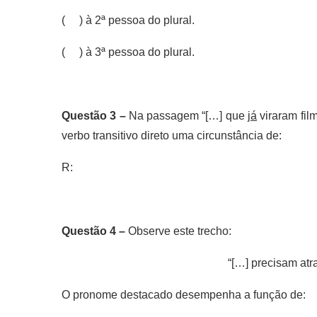
( ) à 2ª pessoa do plural.
( ) à 3ª pessoa do plural.
Questão 3 –
Na passagem “[…] que
já
viraram fil
verbo transitivo direto uma circunstância de:
R:
Questão 4 –
Observe este trecho:
“[…] precisam atr
O pronome destacado desempenha a função de: