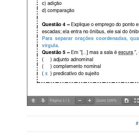
Página
1
/
1
Zoom
100%
0