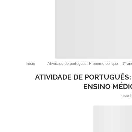
Início
Atividade de português: Pronome oblíquo – 1º a
ATIVIDADE DE PORTUGUÊS:
ENSINO MÉDI
escri