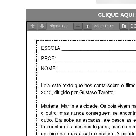
CLIQUE AQUI
Página
1
/
1
Zoom
100%