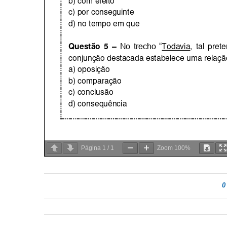
Página
1
/
1
Zoom
100%
0