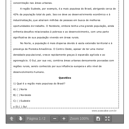
Página
1
/
2
Zoom
100%