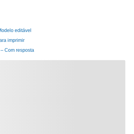
Modelo editável
ara imprimir
o – Com resposta