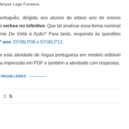
Denyse Lage Fonseca
tuguês, dirigida aos alunos do oitavo ano do ensino
da
verbos no infinitivo
. Que tal analisar essa forma nominal
ilme
De Volta à Ação
? Para tanto, responda às questões
º ano
: EF08LP06 e EF08LP12.
esta atividade de língua portuguesa em modelo editável
ra impressão em PDF e também a atividade com respostas.
INUAR LENDO