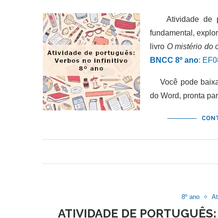
Atividade de por
fundamental, explo
livro
O mistério do 
BNCC 8º ano
: EF
Você pode baixar 
do Word, pronta pa
CONT
8º ano
At
ATIVIDADE DE PORTUGUÊS: 