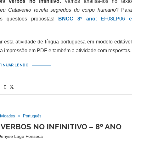
lora
verbos no infinitivo
. Vamos analisá-los no texto
eu Catavento revela segredos do corpo humano
? Para
às questões propostas!
BNCC 8º ano:
EF08LP06 e
esta atividade de língua portuguesa em modelo editável
ra impressão em PDF e também a atividade com respostas.
INUAR LENDO
ividades
Português
VERBOS NO INFINITIVO – 8º ANO
Denyse Lage Fonseca