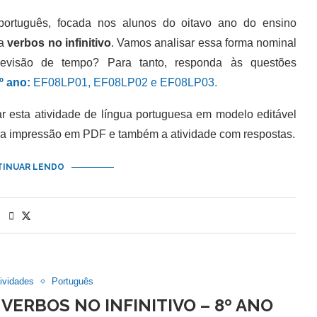
tuguês, focada nos alunos do oitavo ano do ensino
da
verbos no infinitivo
. Vamos analisar essa forma nominal
revisão de tempo? Para tanto, responda às questões
 ano:
EF08LP01, EF08LP02 e EF08LP03.
esta atividade de língua portuguesa em modelo editável
ra impressão em PDF e também a atividade com respostas.
INUAR LENDO
ividades
Português
VERBOS NO INFINITIVO – 8º ANO