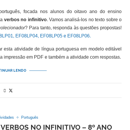
tuguês, focada nos alunos do oitavo ano do ensino
ra
verbos no infinitivo
. Vamos analisá-los no texto sobre o
colecionador
? Para tanto, responda às questões propostas!
08LP01, EF08LP04, EF08LP05 e EF08LP06.
esta atividade de língua portuguesa em modelo editável
ra impressão em PDF e também a atividade com respostas.
INUAR LENDO
ividades
Português
VERBOS NO INFINITIVO – 8º ANO