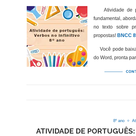
Atividade de por
fundamental, abor
no texto sobre p
propostas!
BNCC 8º
Você pode baixar 
do Word, pronta pa
CONT
8º ano
At
ATIVIDADE DE PORTUGUÊS: 