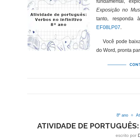
fundamental, exp
Exposição no Mus
tanto, responda 
EF08LP07
.
Você pode baixar 
do Word, pronta pa
CONT
8º ano
At
ATIVIDADE DE PORTUGUÊS: 
escrito por