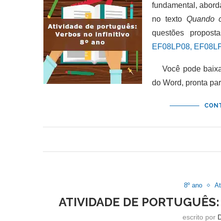
fundamental, abor
no texto
Quando c
questões propost
EF08LP08, EF08LP
Você pode baixar 
do Word, pronta pa
CONT
8º ano
At
ATIVIDADE DE PORTUGUÊS: 
escrito por