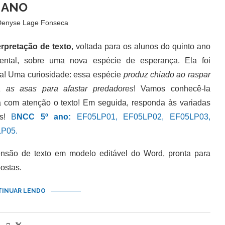
ANO
Denyse Lage Fonseca
erpretação de texto
, voltada para os alunos do quinto ano
ental, sobre uma nova espécie de esperança. Ela foi
a! Uma curiosidade: essa espécie
produz chiado ao raspar
 as asas para afastar predadores
! Vamos conhecê-la
a com atenção o texto! Em seguida, responda às variadas
as!
B
NCC 5º ano:
EF05LP01, EF05LP02, EF05LP03,
P05.
são de texto em modelo editável do Word, pronta para
ostas.
INUAR LENDO