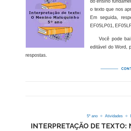
do ensino fundamen
o texto que nos ap
Em seguida, resp
EF05LP01, EF05LP
Você pode baixar
editável do Word,
respostas.
CONT
5º ano
Atividades
INTERPRETAÇÃO DE TEXTO: 