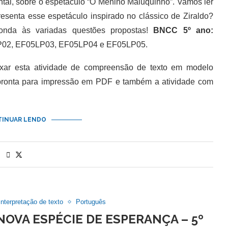
tal, sobre o espetáculo “O Menino Maluquinho”. Vamos ler
resenta esse espetáculo inspirado no clássico de Ziraldo?
onda às variadas questões propostas!
BNCC 5º ano:
02, EF05LP03, EF05LP04 e EF05LP05.
 esta atividade de compreensão de texto em modelo
 pronta para impressão em PDF e também a atividade com
INUAR LENDO
Interpretação de texto
Português
NOVA ESPÉCIE DE ESPERANÇA – 5º