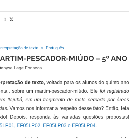
Interpretação de texto
Português
MARTIM-PESCADOR-MIÚDO – 5º ANO
Denyse Lage Fonseca
erpretação de texto
, voltada para os alunos do quinto ano
ntal, sobre um martim-pescador-miúdo. Ele
foi registrado
 em Itajubá, em um fragmento de mata cercado por áreas
das
. Vamos nos informar a respeito desse fato? Então, leia
to! Depois, responda às variadas questões propostas!
LP01, EF05LP02, EF05LP03 e EF05LP04.