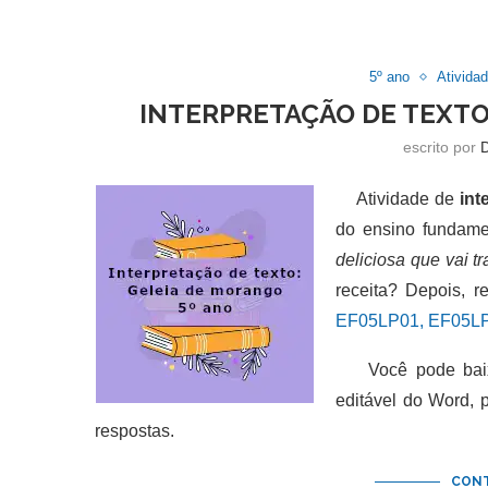
5º ano
Ativida
INTERPRETAÇÃO DE TEXTO
escrito por
Atividade de
int
do ensino fundame
deliciosa que vai 
receita? Depois, 
EF05LP01, EF05LP
Você pode baixar
editável do Word,
respostas.
CONT