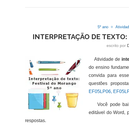
5º ano
Ativida
INTERPRETAÇÃO DE TEXTO:
escrito por
Atividade de
int
do ensino fundamen
convida para esse
questões propost
EF05LP06, EF05LP
Você pode baixar
editável do Word,
respostas.