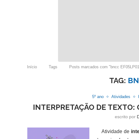
Início
Tags
Posts marcados com "bncc EF05LP01
TAG:
BN
5º ano
Atividades
INTERPRETAÇÃO DE TEXTO:
escrito por
Atividade de
int