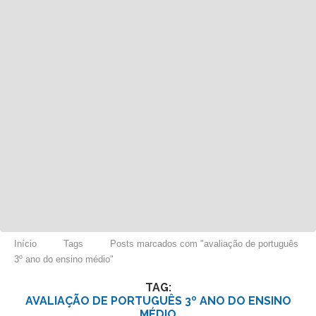
Início
Tags
Posts marcados com "avaliação de português
3º ano do ensino médio"
TAG:
AVALIAÇÃO DE PORTUGUÊS 3º ANO DO ENSINO
MÉDIO