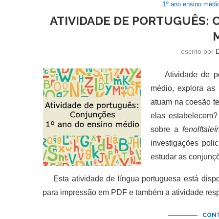
1º ano ensino médi
ATIVIDADE DE PORTUGUÊS: 
escrito por
Atividade de port
médio, explora as
atuam na coesão te
elas estabelecem? 
sobre a
fenolftaleí
investigações poli
estudar as conjunç
Esta atividade de língua portuguesa está dispo
para impressão em PDF e também a atividade res
CONT