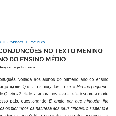
o
Atividades
Português
 CONJUNÇÕES NO TEXTO MENINO
ANO DO ENSINO MÉDIO
Denyse Lage Fonseca
uguês, voltada aos alunos do primeiro ano do ensino
onjunções
. Que tal esmiúça-las no texto
Menino pequeno
,
de Queiroz? Nele, a autora nos leva a refletir sobre a morte
osso país, questionando
E então por que ninguém lhe
s os bichinhos da natureza aos seus filhotes, o sustento e
nto deles carece?
Não deixe de lê-lo e de responder às