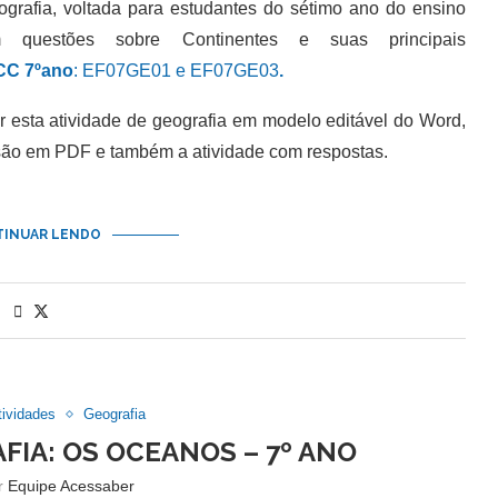
rafia, voltada para estudantes do sétimo ano do ensino
m questões sobre Continentes e suas principais
C 7ºano
: EF07GE01 e EF07GE03
.
sta atividade de geografia em modelo editável do Word,
são em PDF e também a atividade com respostas.
INUAR LENDO
tividades
Geografia
FIA: OS OCEANOS – 7º ANO
or
Equipe Acessaber