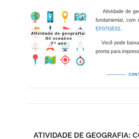
Atividade de geog
fundamental, com 
EF07GE02
.
Você pode baixar e
pronta para impres
CONT
ATIVIDADE DE GEOGRAFIA: 