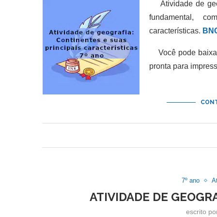
Atividade de geog
fundamental, co
características.
BNC
Você pode baixar e
pronta para impres
CONT
7º ano
A
ATIVIDADE DE GEOGRA
escrito p