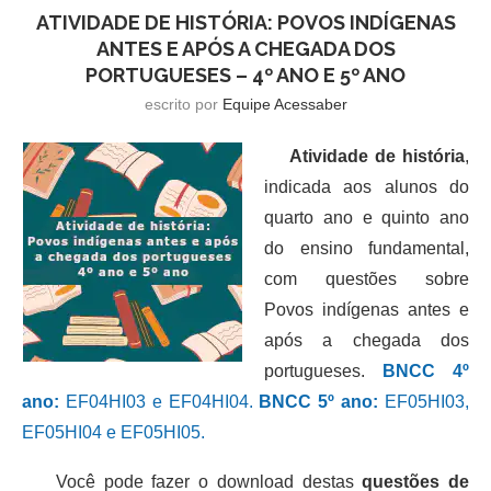
ATIVIDADE DE HISTÓRIA: POVOS INDÍGENAS
ANTES E APÓS A CHEGADA DOS
PORTUGUESES – 4º ANO E 5º ANO
escrito por
Equipe Acessaber
Atividade de história
,
indicada aos alunos do
quarto ano e quinto ano
do ensino fundamental,
com questões sobre
Povos indígenas antes e
após a chegada dos
portugueses.
BNCC 4º
ano:
EF04HI03 e EF04HI04.
BNCC 5º ano:
EF05HI03,
EF05HI04 e EF05HI05.
Você pode fazer o download destas
questões de