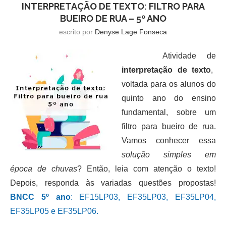
INTERPRETAÇÃO DE TEXTO: FILTRO PARA
BUEIRO DE RUA – 5º ANO
escrito por
Denyse Lage Fonseca
Atividade de
interpretação de texto
,
voltada para os alunos do
quinto ano do ensino
fundamental, sobre um
filtro para bueiro de rua.
Vamos conhecer essa
solução simples em
época de chuvas
? Então, leia com atenção o texto!
Depois, responda às variadas questões propostas!
BNCC 5º ano
: EF15LP03, EF35LP03, EF35LP04,
EF35LP05 e EF35LP06.