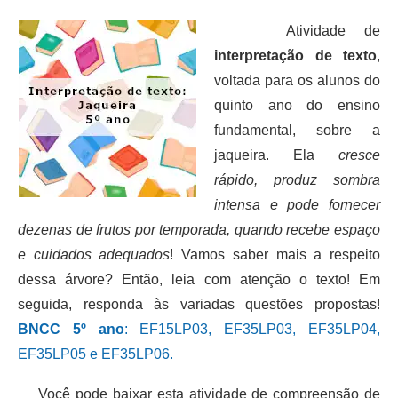
Atividade de
interpretação de texto
,
voltada para os alunos do
quinto ano do ensino
fundamental, sobre a
jaqueira. Ela
cresce
rápido, produz sombra
intensa e pode fornecer
dezenas de frutos por temporada, quando recebe espaço
e cuidados adequados
! Vamos saber mais a respeito
dessa árvore? Então, leia com atenção o texto! Em
seguida, responda às variadas questões propostas!
BNCC 5º ano
: EF15LP03, EF35LP03, EF35LP04,
EF35LP05 e EF35LP06.
Você pode baixar esta atividade de compreensão de