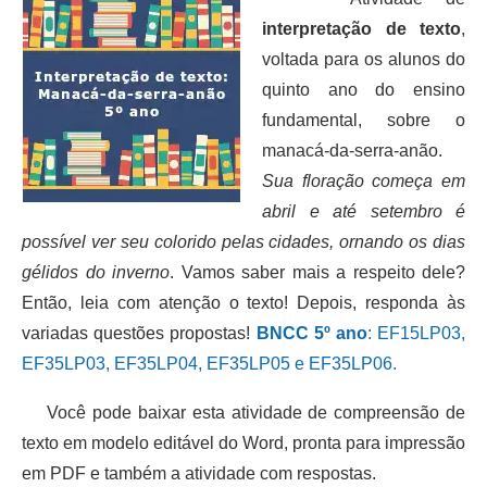
interpretação de texto
,
voltada para os alunos do
quinto ano do ensino
fundamental, sobre o
manacá-da-serra-anão.
Sua floração começa em
abril e até setembro é
possível ver seu colorido pelas cidades, ornando os dias
gélidos do inverno
. Vamos saber mais a respeito dele?
Então, leia com atenção o texto! Depois, responda às
variadas questões propostas!
BNCC 5º ano
: EF15LP03,
EF35LP03, EF35LP04, EF35LP05 e EF35LP06.
Você pode baixar esta atividade de compreensão de
texto em modelo editável do Word, pronta para impressão
em PDF e também a atividade com respostas.