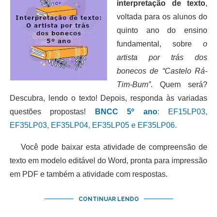
interpretação de texto
,
voltada para os alunos do
quinto ano do ensino
fundamental, sobre
o
artista por trás dos
bonecos de “Castelo Rá-
Tim-Bum”
. Quem será?
Descubra, lendo o texto! Depois, responda às variadas
questões propostas!
BNCC 5º ano
: EF15LP03,
EF35LP03, EF35LP04, EF35LP05 e EF35LP06.
Você pode baixar esta atividade de compreensão de
texto em modelo editável do Word, pronta para impressão
em PDF e também a atividade com respostas.
CONTINUAR LENDO