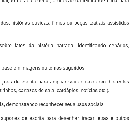
tação do adulto-leitor, a direção da leitura (de cima para
dos, histórias ouvidas, filmes ou peças teatrais assistidos
bre fatos da história narrada, identificando cenários,
om base em imagens ou temas sugeridos.
tuações de escuta para ampliar seu contato com diferentes
irinhas, cartazes de sala, cardápios, notícias etc.).
ais, demonstrando reconhecer seus usos sociais.
suportes de escrita para desenhar, traçar letras e outros