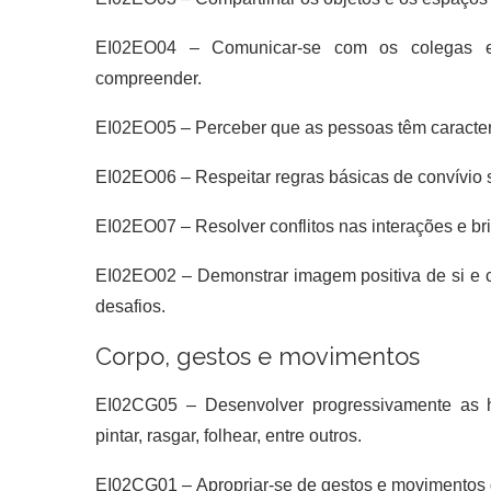
EI02EO04 –
Comunicar-se com os colegas e
compreender.
EI02EO05 –
Perceber que as pessoas têm caracterís
EI02EO06 –
Respeitar regras básicas de convívio s
EI02EO07 –
Resolver conflitos nas interações e b
EI02EO02 –
Demonstrar imagem positiva de si e 
desafios.
Corpo, gestos e movimentos
EI02CG05 –
Desenvolver progressivamente as h
pintar, rasgar, folhear, entre outros.
EI02CG01 –
Apropriar-se de gestos e movimentos d