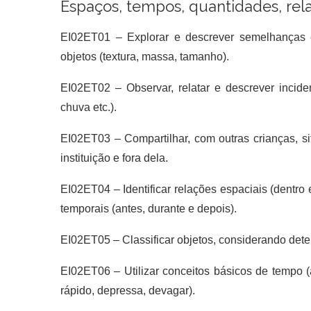
Espaços, tempos, quantidades, rel
EI02ET01 –
Explorar e descrever semelhanças e
objetos (textura, massa, tamanho).
EI02ET02 –
Observar, relatar e descrever incide
chuva etc.).
EI02ET03 –
Compartilhar, com outras crianças, 
instituição e fora dela.
EI02ET04 –
Identificar relações espaciais (dentro
temporais (antes, durante e depois).
EI02ET05 –
Classificar objetos, considerando dete
EI02ET06 –
Utilizar conceitos básicos de tempo (
rápido, depressa, devagar).