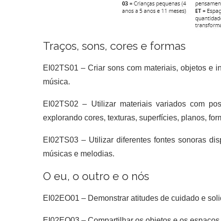
Traços, sons, cores e formas
EI02TS01 –
Criar sons com materiais, objetos e 
música.
EI02TS02 –
Utilizar materiais variados com po
explorando cores, texturas, superfícies, planos, fo
EI02TS03 –
Utilizar diferentes fontes sonoras d
músicas e melodias.
O eu, o outro e o nós
EI02EO01 –
Demonstrar atitudes de cuidado e soli
EI02EO03 –
Compartilhar os objetos e os espaços 