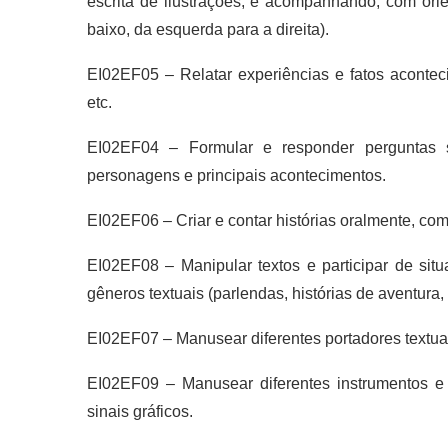
escrita de ilustrações, e acompanhando, com orien
baixo, da esquerda para a direita).
EI02EF05 –
Relatar experiências e fatos aconteci
etc.
EI02EF04 –
Formular e responder perguntas so
personagens e principais acontecimentos.
EI02EF06 –
Criar e contar histórias oralmente, c
EI02EF08 –
Manipular textos e participar de si
gêneros textuais (parlendas, histórias de aventura, t
EI02EF07 –
Manusear diferentes portadores textu
EI02EF09 –
Manusear diferentes instrumentos e 
sinais gráficos.