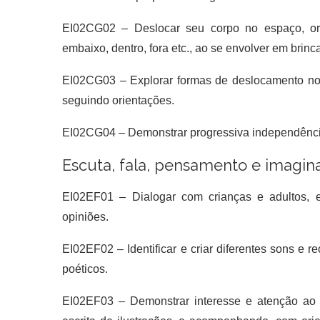
EI02CG02 –
Deslocar seu corpo no espaço, or
embaixo, dentro, fora etc., ao se envolver em brinc
EI02CG03 –
Explorar formas de deslocamento no
seguindo orientações.
EI02CG04 –
Demonstrar progressiva independênci
Escuta, fala, pensamento e imagin
EI02EF01 –
Dialogar com crianças e adultos, 
opiniões.
EI02EF02 –
Identificar e criar diferentes sons e
poéticos.
EI02EF03 –
Demonstrar interesse e atenção ao ou