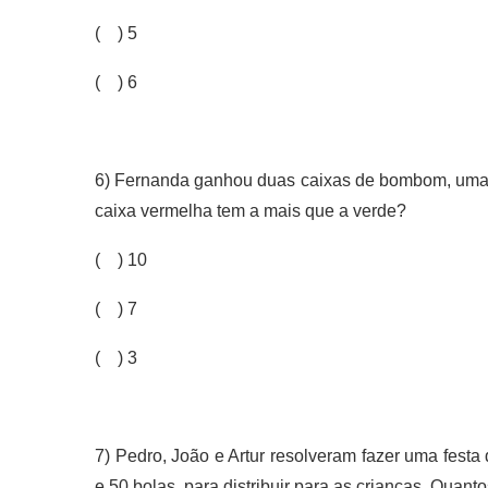
( ) 5
( ) 6
6) Fernanda ganhou duas caixas de bombom, uma
caixa vermelha tem a mais que a verde?
( ) 10
( ) 7
( ) 3
7) Pedro, João e Artur resolveram fazer uma festa
e 50 bolas, para distribuir para as crianças. Quant