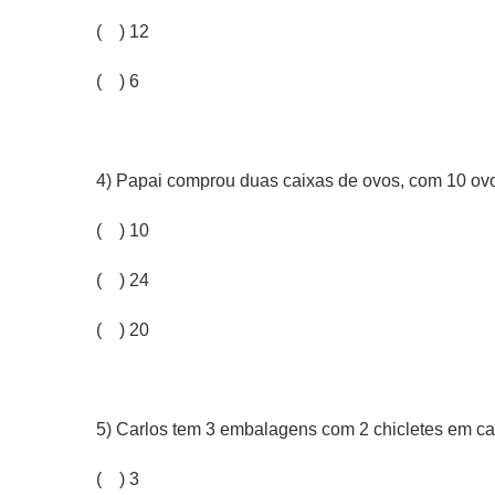
( ) 12
( ) 6
4) Papai comprou duas caixas de ovos, com 10 ov
( ) 10
( ) 24
( ) 20
5) Carlos tem 3 embalagens com 2 chicletes em ca
( ) 3