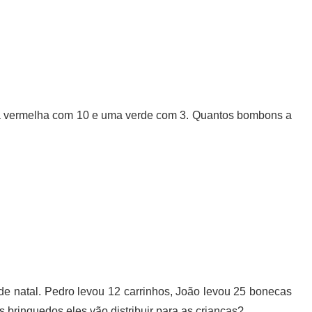
 vermelha com 10 e uma verde com 3. Quantos bombons a
 de natal. Pedro levou 12 carrinhos, João levou 25 bonecas
os brinquedos eles vão distribuir para as crianças?