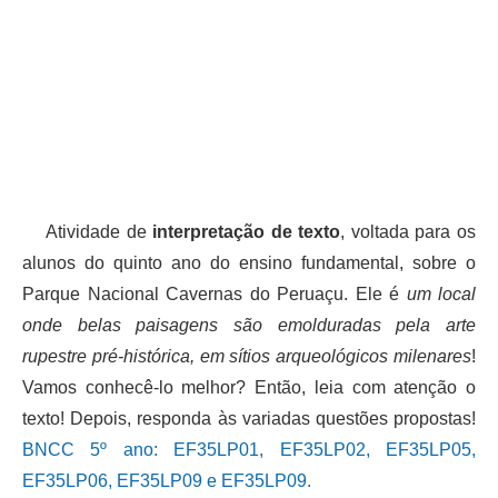
Atividade de
interpretação de texto
, voltada para os
alunos do quinto ano do ensino fundamental, sobre o
Parque Nacional Cavernas do Peruaçu. Ele é
um local
onde belas paisagens são emolduradas pela arte
rupestre pré-histórica, em sítios arqueológicos milenares
!
Vamos conhecê-lo melhor? Então, leia com atenção o
texto! Depois, responda às variadas questões propostas!
BNCC 5º ano: EF35LP01, EF35LP02, EF35LP05,
EF35LP06, EF35LP09 e EF35LP09.