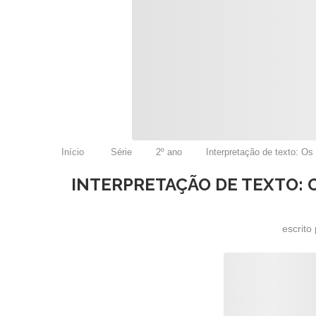
Início
Série
2º ano
Interpretação de texto: Os
INTERPRETAÇÃO DE TEXTO: O
escrito