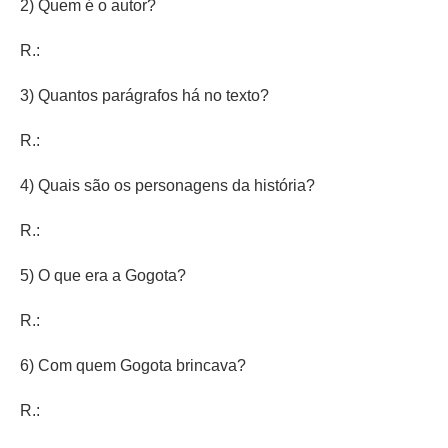
2) Quem é o autor?
R.:
3) Quantos parágrafos há no texto?
R.:
4) Quais são os personagens da história?
R.:
5) O que era a Gogota?
R.:
6) Com quem Gogota brincava?
R.: