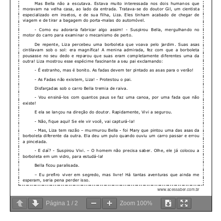
Página
1
/
2
Zoom
100%