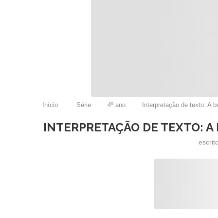
Início
Série
4º ano
Interpretação de texto: A 
INTERPRETAÇÃO DE TEXTO: A 
escrit