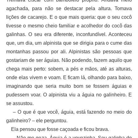
agachada, para não se destacar pela altura. Tomava
lições de cacarejo. E o que mais queria: que o seu cocô
tivesse o mesmo cheio familiar e acolhedor do cocô das
galinhas. O seu era diferente, inconfundível. Aconteceu
que, um dia, um alpinista que se dirigia para o cume das
montanhas passou por ali. Alpinistas são pessoas que
gostariam de ser águias. Não podendo, fazem aquilo que
chega mais perto: sobem, a pés e mãos, até as alturas,
onde elas vivem e voam. E ficam lá, olhando para baixo,
imaginando que seria muito bom se fossem águias e
pudessem voar. O alpinista viu a águia no galinheiro. E
se assustou.
– O que é que você, águia, está fazendo no meio do
galinheiro? – ele perguntou.
Ela pensou que fosse caçoada e ficou brava.
– Não me goza. Águia é a vovozinha. Sou galinha de