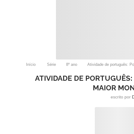
Início
Série
8º ano
Atividade de português: P
ATIVIDADE DE PORTUGUÊS
MAIOR MON
escrito por