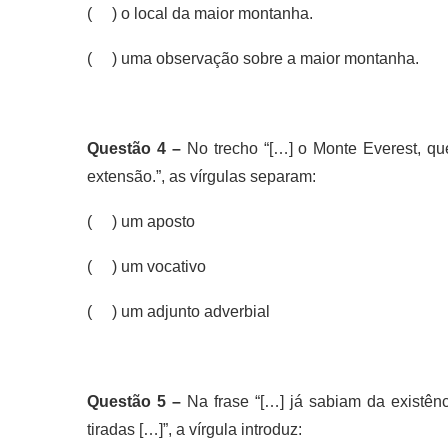
( ) o local da maior montanha.
( ) uma observação sobre a maior montanha.
Questão 4 –
No trecho “[…] o Monte Everest, qu
extensão.”, as vírgulas separam:
( ) um aposto
( ) um vocativo
( ) um adjunto adverbial
Questão 5 –
Na frase “[…] já sabiam da existên
tiradas […]”, a vírgula introduz: