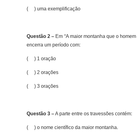
( ) uma exemplificação
Questão 2 –
Em “A maior montanha que o homem con
encerra um período com:
( ) 1 oração
( ) 2 orações
( ) 3 orações
Questão 3 –
A parte entre os travessões contém:
( ) o nome científico da maior montanha.