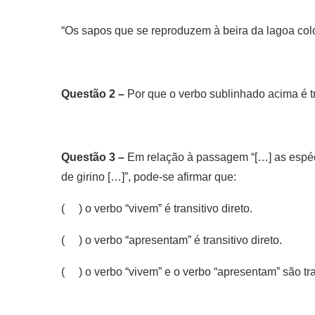
“Os sapos que se reproduzem à beira da lagoa c
Questão 2 –
Por que o verbo sublinhado acima é tr
Questão 3 –
Em relação à passagem “[…] as espéc
de girino […]”, pode-se afirmar que:
( ) o verbo “vivem” é transitivo direto.
( ) o verbo “apresentam” é transitivo direto.
( ) o verbo “vivem” e o verbo “apresentam” são tran