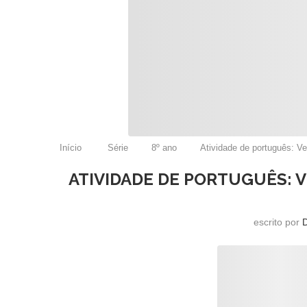
Início
Série
8º ano
Atividade de português: Ver
ATIVIDADE DE PORTUGUÊS: V
escrito por