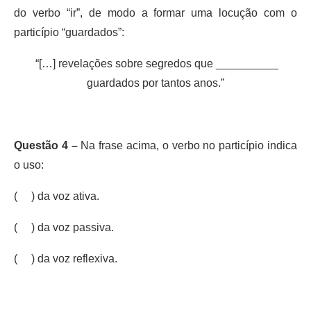
do verbo “ir”, de modo a formar uma locução com o
particípio “guardados”:
“[…] revelações sobre segredos que __________
guardados por tantos anos.”
Questão 4 –
Na frase acima, o verbo no particípio indica
o uso:
( ) da voz ativa.
( ) da voz passiva.
( ) da voz reflexiva.