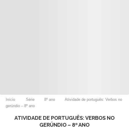
Início
Série
8º ano
Atividade de português: Verbos no
gerúndio – 8º ano
ATIVIDADE DE PORTUGUÊS: VERBOS NO
GERÚNDIO – 8º ANO