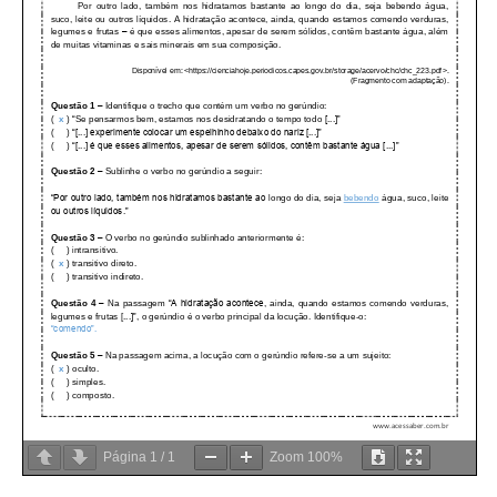
Página
1
/
1
Zoom
100%