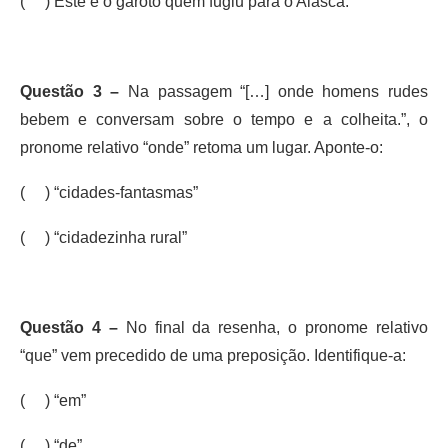
( ) Este é o garoto quem fugiu para o Alasca.
Questão 3 –
Na passagem “[…] onde homens rudes
bebem e conversam sobre o tempo e a colheita.”, o
pronome relativo “onde” retoma um lugar. Aponte-o:
( ) “cidades-fantasmas”
( ) “cidadezinha rural”
Questão 4 –
No final da resenha, o pronome relativo
“que” vem precedido de uma preposição. Identifique-a:
( ) “em”
( ) “de”