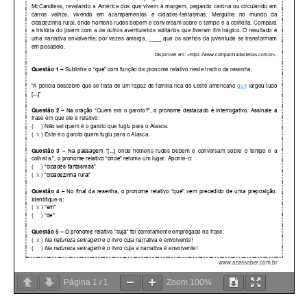
Página
1
/
1
Zoom
100%