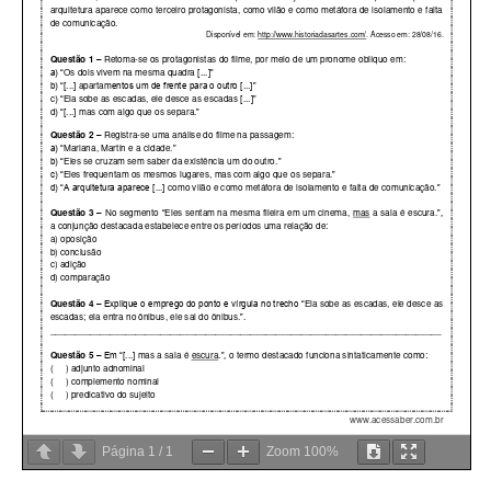
Página
1
/
1
Zoom
100%