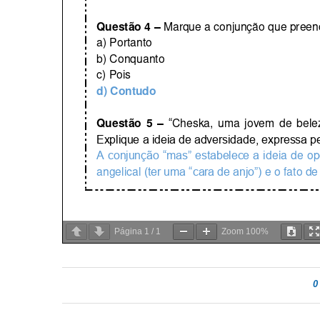
Página
1
/
1
Zoom
100%
0