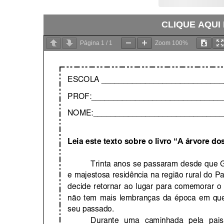
CLIQUE AQUI
Página
1
/
1
Zoom
100%