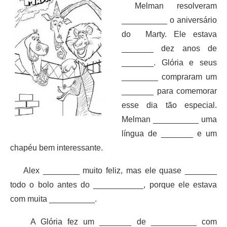
Melman resolveram
__________ o aniversário
do Marty. Ele estava
_______ dez anos de
_______. Glória e seus
________ compraram um
_______ para comemorar
esse dia tão especial.
Melman __________ uma
língua de _______ e um
chapéu bem interessante.
Alex ________ muito feliz, mas ele quase _______
todo o bolo antes do ___________, porque ele estava
com muita __________.
A Glória fez um _______ de __________ com