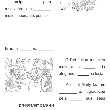
____amigos para
resolverem um ________
muito importante, por isso
ficaram ______ na _______.
O Rei Julian remexeu
muito e , a _____ toda
alegrando _____ na festa.
Ao final Marty fez um
________ e, agradeceu
pela _____ que seus
______ prepararam para ele.