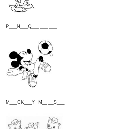
P___N___Q___ ___ ___
M___CK___Y M__ __S___