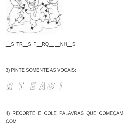
__S TR__S P__RQ__ __NH__S
3) PINTE SOMENTE AS VOGAIS:
4) RECORTE E COLE PALAVRAS QUE COMEÇAM
COM: