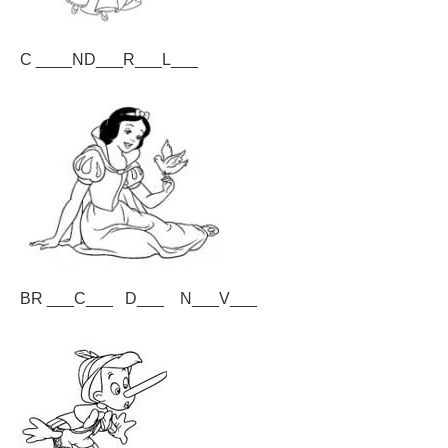
C ____ND___R___L___
BR ___C___ D___ N___V___