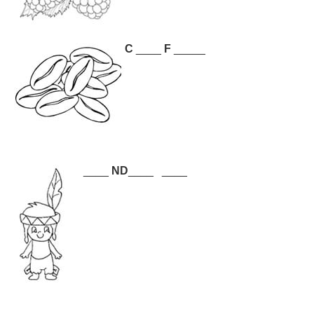
C
____
F
_____
____
ND
____ ____