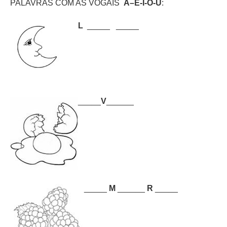
PALAVRAS COM AS VOGAIS
A–E-I-O-U
:
L
_____ _____
_____
V
______
_____
M
______
R
_____