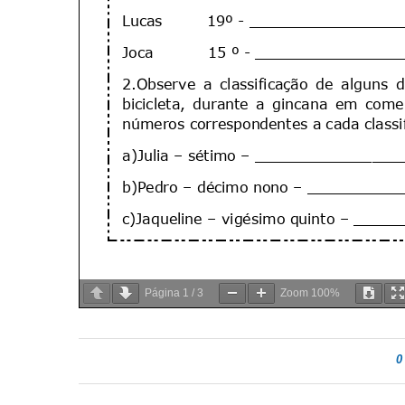
Página
1
/
3
Zoom
100%
0