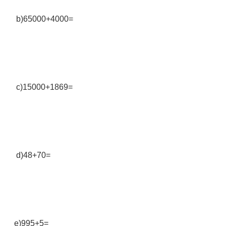
b)65000+4000=
c)15000+1869=
d)48+70=
e)995+5=