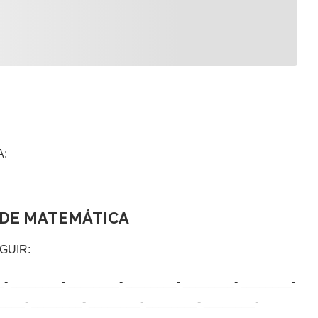
:
 DE MATEMÁTICA
GUIR:
_- ________- ________- ________- ________- ________-
____- ________- ________- ________- ________-