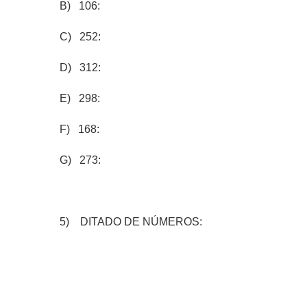
B) 106:
C) 252:
D) 312:
E) 298:
F) 168:
G) 273:
5) DITADO DE NÚMEROS: