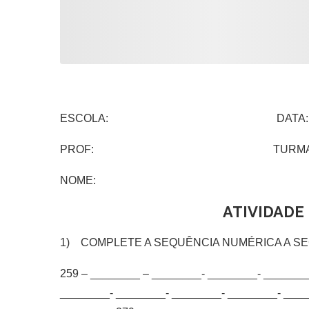
ESCOLA: DATA:
PROF: TURMA
NOME:
ATIVIDADE
1) COMPLETE A SEQUÊNCIA NUMÉRICA A SE
259 – ________ – ________- ________- _______
________- ________- ________- ________- ____