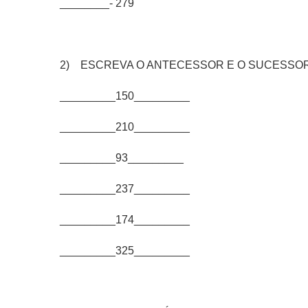
________- 279
2) ESCREVA O ANTECESSOR E O SUCESSOR
_________150_________
_________210_________
_________93_________
_________237_________
_________174_________
_________325_________