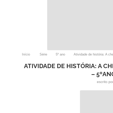
Início
Série
5º ano
Atividade de história: A ch
ATIVIDADE DE HISTÓRIA: A C
– 5ºAN
escrito p