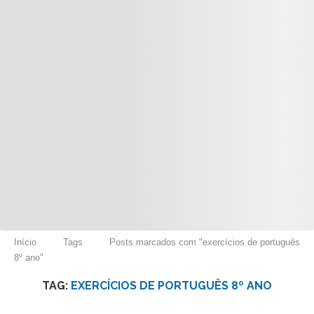
Início
Tags
Posts marcados com "exercícios de português
8º ano"
TAG:
EXERCÍCIOS DE PORTUGUÊS 8º ANO