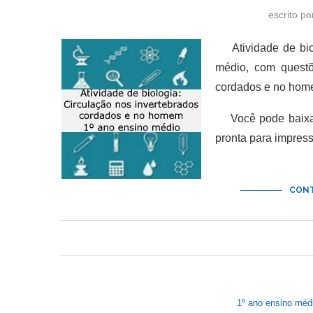
escrito p
Atividade de biol
médio, com questõ
cordados e no hom
Você pode baixar 
pronta para impres
CONT
1º ano ensino méd