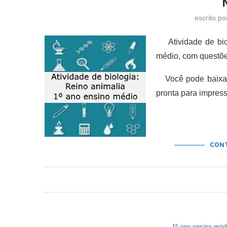
escrito p
Atividade de biol
médio, com questõe
Você pode baixar 
pronta para impres
CONT
1º ano ensino méd