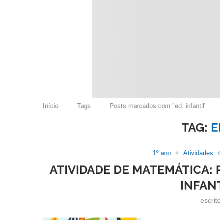
Início
Tags
Posts marcados com "ed. infantil"
TAG:
E
1º ano
Atividades
ATIVIDADE DE MATEMÁTICA: 
INFANT
escrit