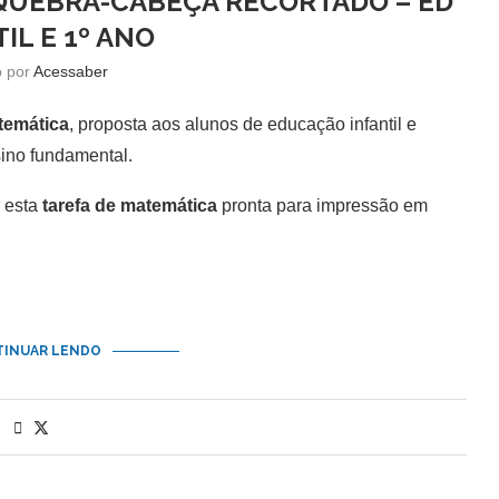
 QUEBRA-CABEÇA RECORTADO – ED
IL E 1º ANO
o por
Acessaber
temática
, proposta aos alunos de educação infantil e
sino fundamental.
 esta
tarefa de matemática
pronta para impressão em
INUAR LENDO