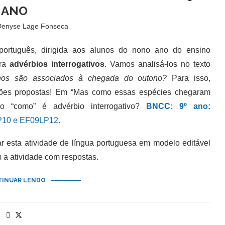
ANO
Denyse Lage Fonseca
tuguês, dirigida aos alunos do nono ano do ensino
ora
advérbios interrogativos
. Vamos analisá-los no texto
nos são associados à chegada do outono?
Para isso,
ões propostas! Em “Mas como essas espécies chegaram
lo “como” é advérbio interrogativo?
BNCC: 9º ano:
10 e EF09LP12.
esta atividade de língua portuguesa em modelo editável
a atividade com respostas.
INUAR LENDO