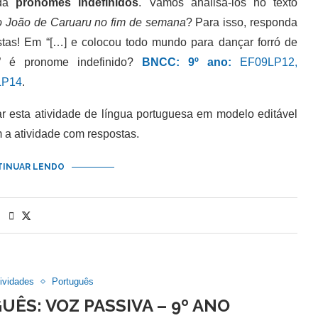
rda
pronomes indefinidos
. Vamos analisá-los no texto
o João de Caruaru no fim de semana
? Para isso, responda
tas! Em “[…] e colocou todo mundo para dançar forró de
do” é pronome indefinido?
BNCC: 9º ano:
EF09LP12,
LP14
.
esta atividade de língua portuguesa em modelo editável
a atividade com respostas.
INUAR LENDO
ividades
Português
UÊS: VOZ PASSIVA – 9º ANO