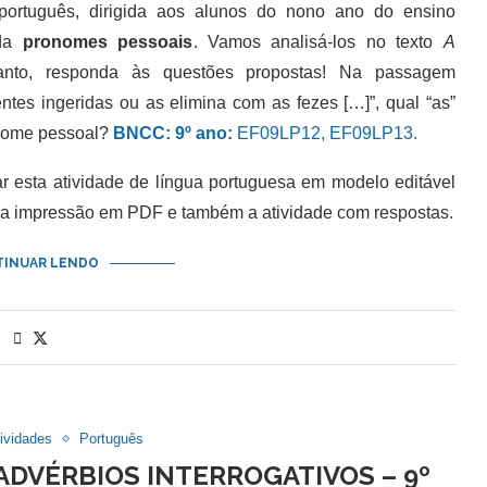
tuguês, dirigida aos alunos do nono ano do ensino
rda
pronomes pessoais
. Vamos analisá-los no texto
A
anto, responda às questões propostas! Na passagem
ntes ingeridas ou as elimina com as fezes […]”, qual “as”
nome pessoal?
BNCC: 9º ano:
EF09LP12, EF09LP13.
esta atividade de língua portuguesa em modelo editável
ra impressão em PDF e também a atividade com respostas.
INUAR LENDO
ividades
Português
ADVÉRBIOS INTERROGATIVOS – 9º