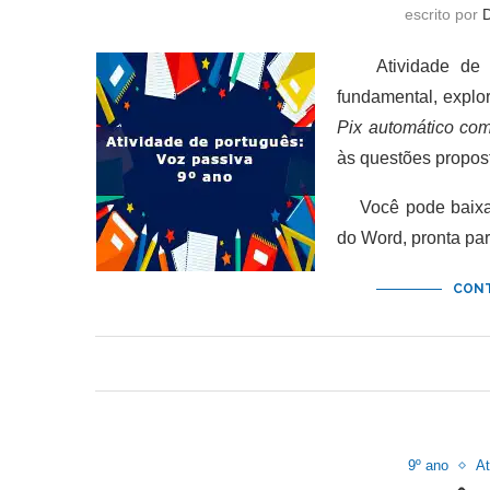
escrito por
Atividade de po
fundamental, explo
Pix automático com
às questões propos
Você pode baixar 
do Word, pronta pa
CONT
9º ano
At