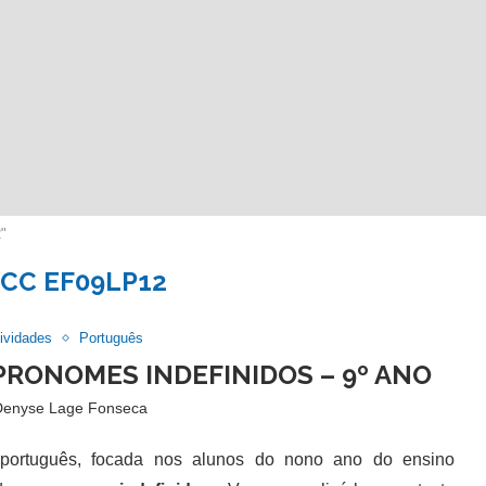
"
CC EF09LP12
ividades
Português
PRONOMES INDEFINIDOS – 9º ANO
Denyse Lage Fonseca
rtuguês, focada nos alunos do nono ano do ensino