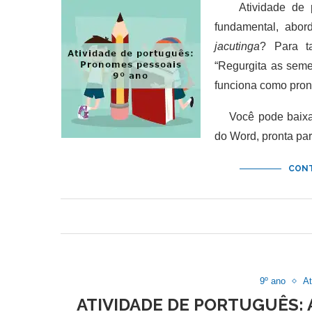
Atividade de por
fundamental, abo
jacutinga
? Para t
“Regurgita as seme
funciona como pro
Você pode baixar 
do Word, pronta pa
CONT
9º ano
At
ATIVIDADE DE PORTUGUÊS: 