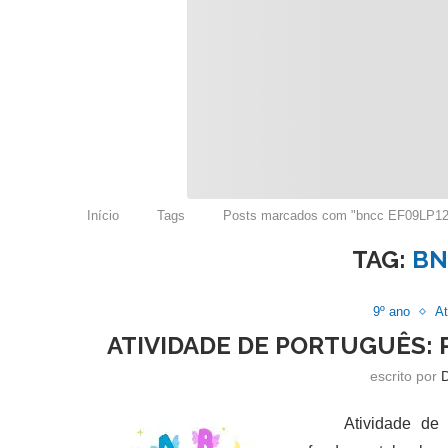
Início
Tags
Posts marcados com "bncc EF09LP12
TAG:
BN
9º ano
At
ATIVIDADE DE PORTUGUÊS: 
escrito por
Atividade de po