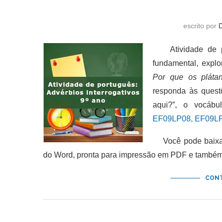
escrito por
Atividade de por
fundamental, expl
Por que os pláta
responda às quest
aqui?”, o vocábu
EF09LP08, EF09LP
Você pode baixar 
do Word, pronta para impressão em PDF e também 
CONT