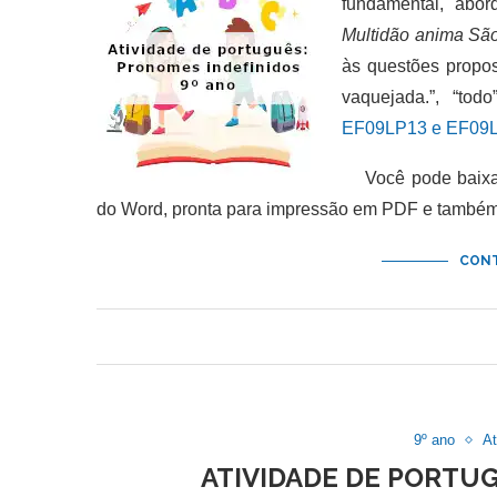
fundamental, abo
Multidão anima Sã
às questões propos
vaquejada.”, “to
EF09LP13 e EF09
Você pode baixar 
do Word, pronta para impressão em PDF e também 
CONT
9º ano
At
ATIVIDADE DE PORTUG