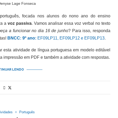
Denyse Lage Fonseca
rtuguês, focada nos alunos do nono ano do ensino
ra a
voz passiva
. Vamos analisar essa voz verbal no texto
eça a funcionar no dia 16 de junho
? Para isso, responda
tas!
BNCC: 9º ano:
EF09LP11, EF09LP12 e EF09LP13
.
esta atividade de língua portuguesa em modelo editável
ra impressão em PDF e também a atividade com respostas.
INUAR LENDO
ividades
Português