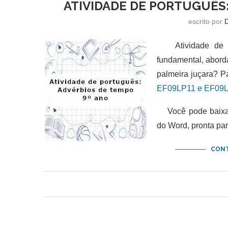
ATIVIDADE DE PORTUGUÊS:
escrito por
Atividade de po
fundamental, abor
palmeira juçara? P
EF09LP11 e EF09L
Você pode baixar 
do Word, pronta pa
CONT